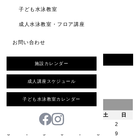
子ども水泳教室
成人水泳教室・フロア講座
お問い合わせ
一覧へ戻る
施設カレンダー
前の記事
成人講座スケジュール
子ども水泳教室カレンダー
2026年8月
月
火
水
木
金
土
日
1
2
3
4
5
6
7
8
9