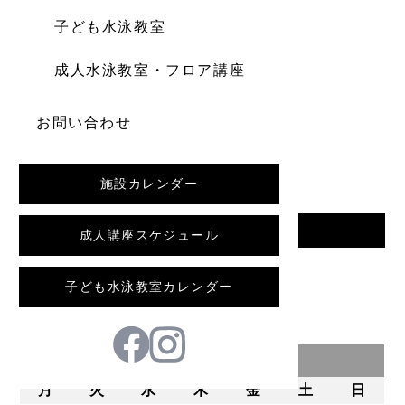
子ども水泳教室
成人水泳教室・フロア講座
お問い合わせ
施設カレンダー
一覧へ戻る
成人講座スケジュール
前の記事
子ども水泳教室カレンダー
2026年8月
月
火
水
木
金
土
日