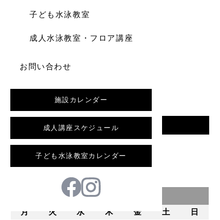
子ども水泳教室
成人水泳教室・フロア講座
お問い合わせ
施設カレンダー
一覧へ戻る
成人講座スケジュール
前の記事
子ども水泳教室カレンダー
2026年8月
月
火
水
木
金
土
日