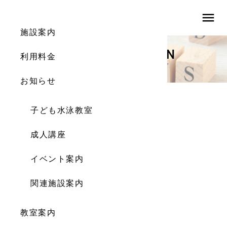
menu
施設案内
INFORMATION
利用料金
お知らせ
お知らせ
子ども水泳教室
❸競技順序
成人講座
2024.05.15
イベント案内
関連施設案内
教室案内