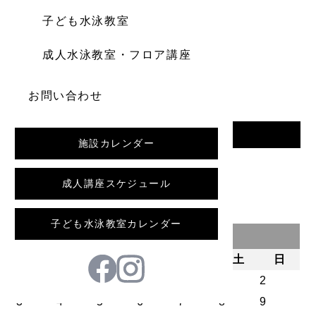
子ども水泳教室
成人水泳教室・フロア講座
お問い合わせ
一覧へ戻る
施設カレンダー
前の記事
成人講座スケジュール
子ども水泳教室カレンダー
2026年8月
月
火
水
木
金
土
日
1
2
3
4
5
6
7
8
9