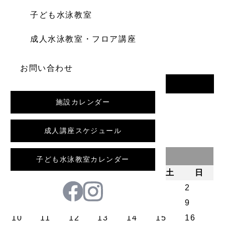
子ども水泳教室
成人水泳教室・フロア講座
お問い合わせ
一覧へ戻る
施設カレンダー
前の記事
成人講座スケジュール
2026年8月
子ども水泳教室カレンダー
月
火
水
木
金
土
日
1
2
3
4
5
6
7
8
9
10
11
12
13
14
15
16