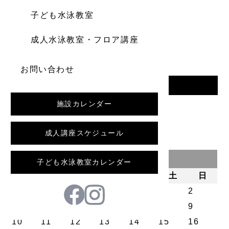
子ども水泳教室
成人水泳教室・フロア講座
お問い合わせ
一覧へ戻る
施設カレンダー
前の記事
成人講座スケジュール
2026年8月
子ども水泳教室カレンダー
月
火
水
木
金
土
日
1
2
3
4
5
6
7
8
9
10
11
12
13
14
15
16