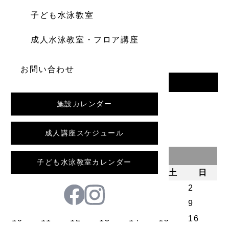
子ども水泳教室
成人水泳教室・フロア講座
お問い合わせ
一覧へ戻る
施設カレンダー
前の記事
成人講座スケジュール
2026年8月
子ども水泳教室カレンダー
月
火
水
木
金
土
日
1
2
3
4
5
6
7
8
9
10
11
12
13
14
15
16