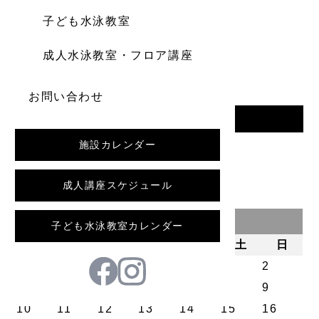
子ども水泳教室
成人水泳教室・フロア講座
お問い合わせ
一覧へ戻る
施設カレンダー
前の記事
成人講座スケジュール
2026年8月
子ども水泳教室カレンダー
月
火
水
木
金
土
日
1
2
3
4
5
6
7
8
9
10
11
12
13
14
15
16