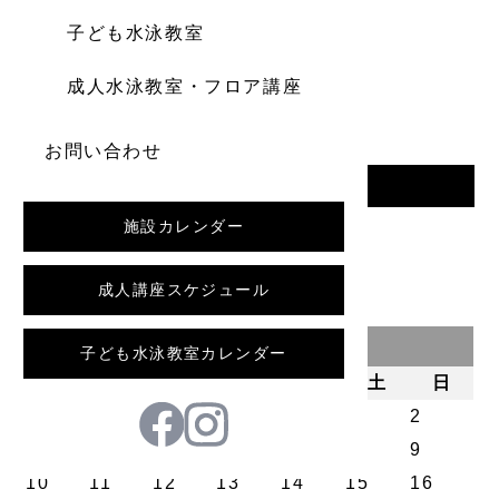
子ども水泳教室
成人水泳教室・フロア講座
お問い合わせ
一覧へ戻る
施設カレンダー
前の記事
成人講座スケジュール
2026年8月
子ども水泳教室カレンダー
月
火
水
木
金
土
日
1
2
3
4
5
6
7
8
9
10
11
12
13
14
15
16